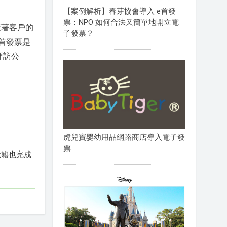
【案例解析】春芽協會導入 e首發
票：NPO 如何合法又簡單地開立電
隨著客戶的
子發票？
首發票是
拜訪公
虎兒寶嬰幼用品網路商店導入電子發
票
稅籍也完成