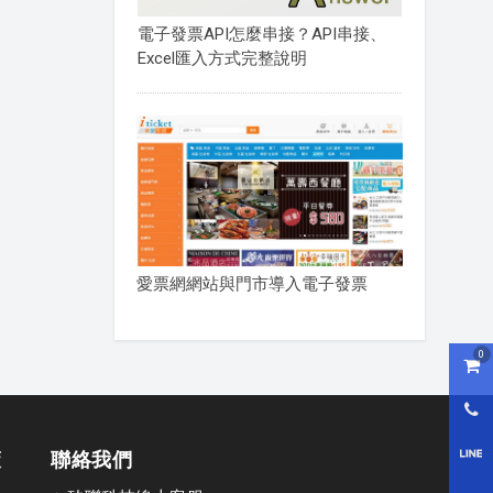
電子發票API怎麼串接？API串接、
Excel匯入方式完整說明
愛票網網站與門市導入電子發票
0
購物
0800
策
聯絡我們
LI