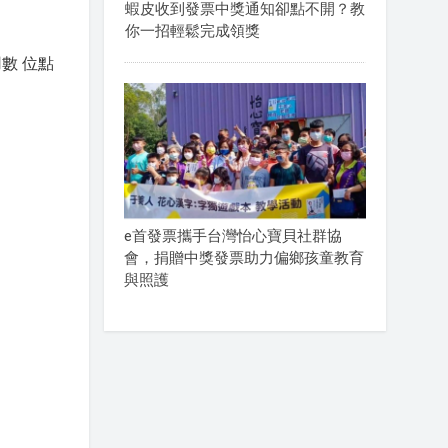
蝦皮收到發票中獎通知卻點不開？教
你一招輕鬆完成領獎
數 位點
e首發票攜手台灣怡心寶貝社群協
會，捐贈中獎發票助力偏鄉孩童教育
與照護