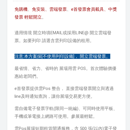
免購機
、
免安裝、
雲端發票
、
e首發票會員載具、中獎
發票 輕鬆開立
。
適用情境 開立時填EMAIL或採用LINE@ 開立雲端發
票。如要列印 請選含雲列印設備的租用。
注意:本方案採[不使用列印設備]， 開立雲端發票。
最省情、省力、省時的 展場用雲 POS。首次體驗價優
惠給老闆們。
e首發票提供雲Pos 整合， 直接雲端發票開立與透過
line及時通知查詢，讓你展場交易更方便。
需自備電子發票字軌(限同一統編)、可同時使用平板、
手機或筆電接上網路可使用。參展最輕鬆。
雲Pos展場短期租賃開通服務，含 500 張(以內)電子發