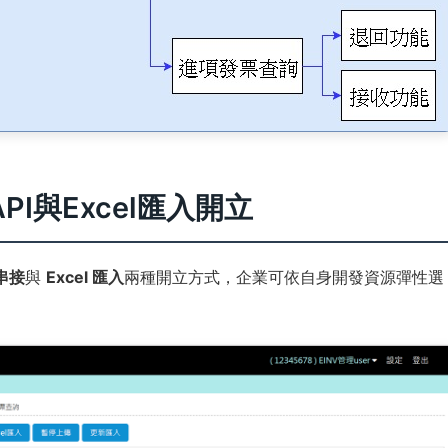
I與Excel匯入開立
I串接
與
Excel 匯入
兩種開立方式，企業可依自身開發資源彈性選