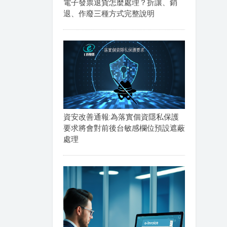
電子發票退貨怎麼處理？折讓、銷
退、作廢三種方式完整說明
資安改善通報:為落實個資隱私保護
要求將會對前後台敏感欄位預設遮蔽
處理