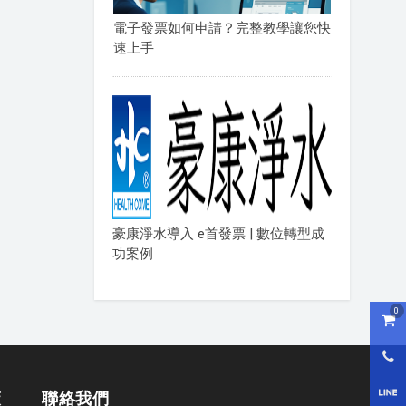
電子發票如何申請？完整教學讓您快
速上手
豪康淨水導入 e首發票 | 數位轉型成
功案例
0
購物
0800
LI
策
聯絡我們