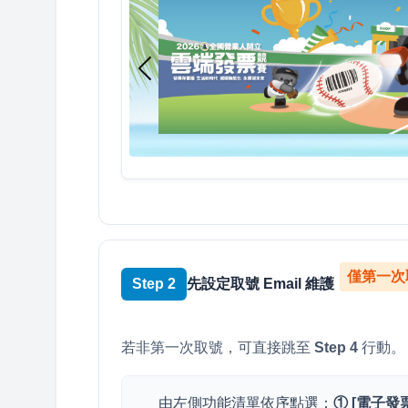
僅第一次
Step 2
先設定取號 Email 維護
若非第一次取號，可直接跳至
Step 4
行動。
由左側功能清單依序點選：
① [電子發