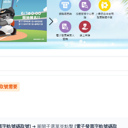
取號需要
票字軌號碼取號]
➜ 展開子選單並點擊
[電子發票字軌號碼取