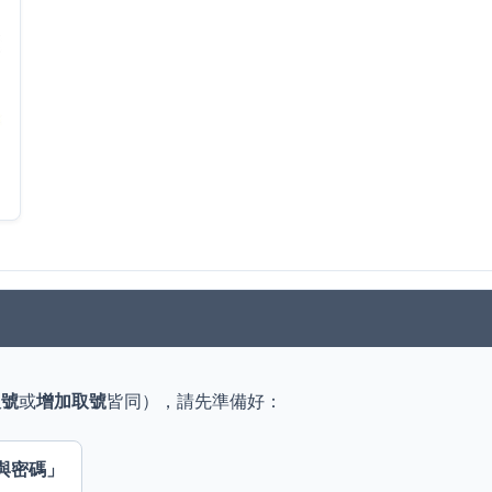
取號
或
增加取號
皆同），請先準備好：
與密碼」