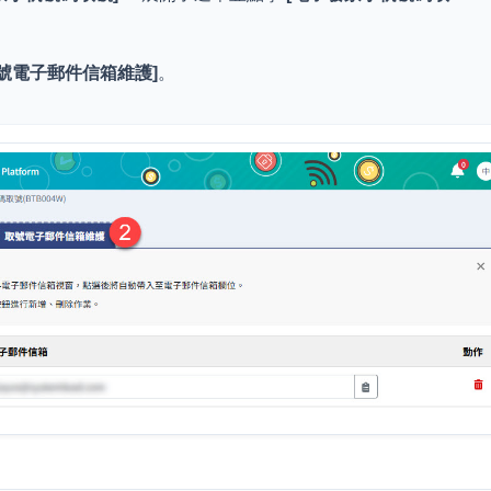
取號電子郵件信箱維護]
。