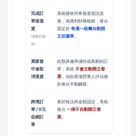
完成訂
系統接收到售後退貨訊息
單後退
後，為便利財務核銷，後台
貨
固定於
每週一統籌自動開
立折讓單
。
(買家已取
件)
買家曾
此類具備爭議性或異動的訂
中途取
單，系統
不會主動開立發
消退貨
票
，須由賣場營業人評估後
於後台手動觸發。
跨境訂
基於稅法與金額認定，系統
單 / 0元
後台
一律不自動開立發
促銷訂
票
。
單