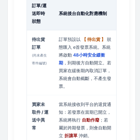
訂單/運
送即時
系統後台自動化對應機制
狀態
待出貨
訂單預設以
【 待出貨 】
狀
訂單
態匯入 e首發票系統。系統
將啟動
48小時安全緩衝
(尚未產生
期
，到期後方自動開立。若
寄件編號)
買家在緩衝期內取消訂單，
系統會自動截斷，不產生發
票。
買家未
當系統接收到平台的退貨通
取件 / 運
知：若發票在當期已開立，
送中異
系統將執行
自動作廢
；若
常
屬於跨期發票，則會自動開
立
折讓單
沖銷。