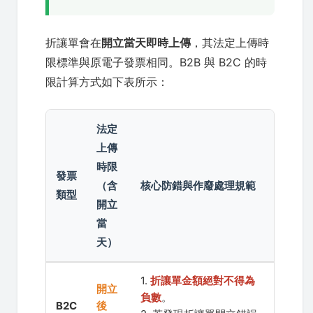
折讓單會在
開立當天即時上傳
，其法定上傳時
限標準與原電子發票相同。B2B 與 B2C 的時
限計算方式如下表所示：
法定
上傳
時限
發票
（含
核心防錯與作廢處理規範
類型
開立
當
天）
1.
折讓單金額絕對不得為
開立
負數
。
B2C
後