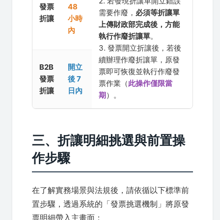
2. 若發現折讓單開立錯誤
發票
48
需要作廢，
必須等折讓單
折讓
小時
上傳財政部完成後，方能
內
執行作廢折讓單
。
3. 發票開立折讓後，若後
續辦理作廢折讓單，原發
B2B
開立
票即可恢復並執行作廢發
發票
後 7
票作業（
此操作僅限當
折讓
日內
期
）。
三、折讓明細挑選與前置操
作步驟
在了解實務場景與法規後，請依循以下標準前
置步驟，透過系統的「發票挑選機制」將原發
票明細帶入主畫面：