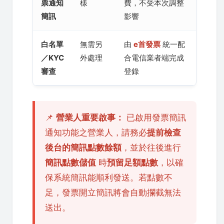
票通知
樣
費，不受本次調整
簡訊
影響
白名單
無需另
由
e首發票
統一配
／KYC
外處理
合電信業者端完成
審查
登錄
📌
營業人重要啟事：
已啟用發票簡訊
通知功能之營業人，請務必
提前檢查
後台的簡訊點數餘額
，並於往後進行
簡訊點數儲值
時
預留足額點數
，以確
保系統簡訊能順利發送。若點數不
足，發票開立簡訊將會自動攔截無法
送出。