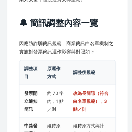
🔔 簡訊調整內容一覽
因應防詐騙簡訊規範，商業簡訊白名單機制之
實施對發票簡訊運作影響與對照如下：
調整項
原運作
調整後規範
目
方式
發票開
約 70 字
改為長簡訊（符合
立通知
內，1 點
白名單規範），3
簡訊
／則
點／則
中獎發
維持原
維持原方式與計