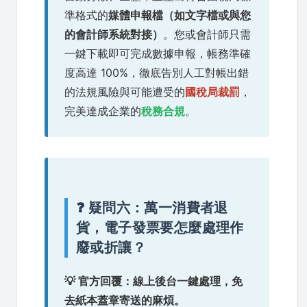
準格式的
媒體申報檔（如文字檔或與您
的會計師系統對接）
。您或會計師只需
一鍵下載即可完成數據申報，帳務準確
度高達 100%，徹底告別人工對帳出錯
的法規風險與可能遭受的
國稅局裁罰
，
完美達成企業的
稅務合規
。
❓ 疑問六：萬一消費者退
貨，電子發票要怎麼處理作
廢或折讓？
💡 官方回覆：線上後台一鍵處理，免
去紙本蓋章寄送的麻煩。