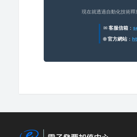
現在就透過自動化技術釋
✉
客服信箱
：
s
🌐
官方網站
：
h