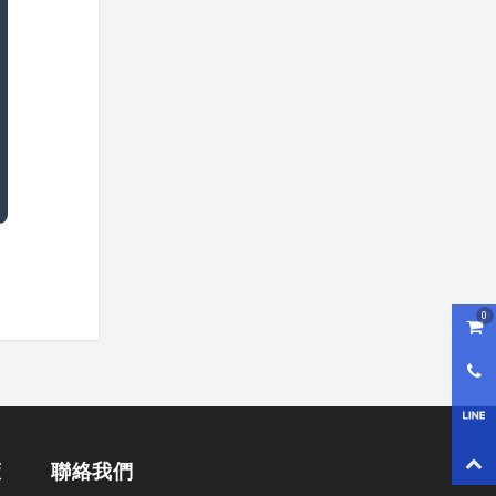
0
購物
0800
LI
回到
策
聯絡我們