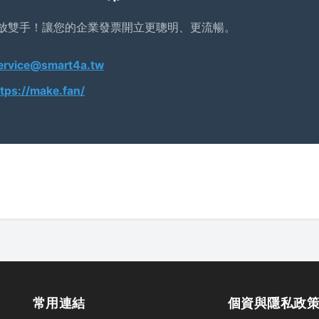
放雙手！讓您的企業發票開立更聰明、更流暢。
ervice@smart4a.tw
ttps://make.fan/
常用連結
個資與隱私政