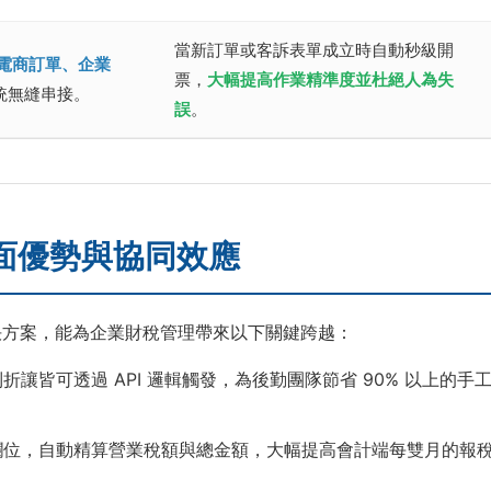
當新訂單或客訴表單成立時自動秒級開
各式電商訂單、企業
票，
大幅提高作業精準度並杜絕人為失
統無縫串接。
誤
。
全面優勢與協同效應
手解決方案，能為企業財稅管理帶來以下關鍵跨越：
讓皆可透過 API 邏輯觸發，為後勤團隊節省 90% 以上的手
欄位，自動精算營業稅額與總金額，大幅提高會計端每雙月的報