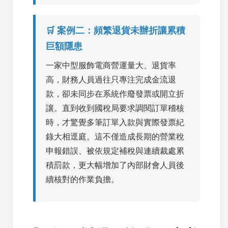
🛒 案例二：頻繁退貨未辦折讓累積
巨額隱患
一家中型服飾電商營運量大、退貨率
高，財務人員過往只專注完成金流退
款，卻未同步在系統作廢發票或開立折
讓。直到收到國稅局要求調閱訂單稽核
時，才驚覺多筆訂單入款與實際發票紀
錄大相逕庭。這不僅造成長期的營業稅
申報錯誤、被依規定補稅與連續裁處累
積罰款，更大幅增加了內部財會人員後
續核對的作業負擔。