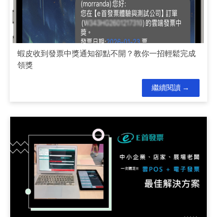
蝦皮收到發票中獎通知卻點不開？教你一招輕鬆完成
領獎
繼續閱讀