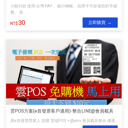
小額付款 使用 台灣 PAY 、銀行轉帳、信用卡可節省您的手續
費。 形...
30
立即購買
雲POS方案(e首發票客戶適用)-整合LINE@會員載具
原e首發票營業人 加購 雲端POS + @einv 會員載具整合 優惠...