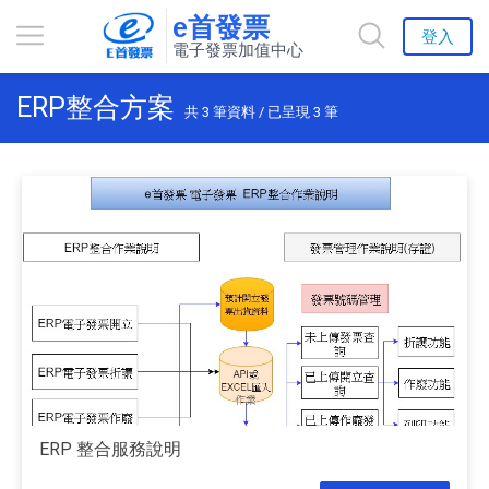
e首發票
登入
電子發票加值中心
ERP整合方案
共
3
筆資料 / 已呈現
3
筆
ERP 整合服務說明