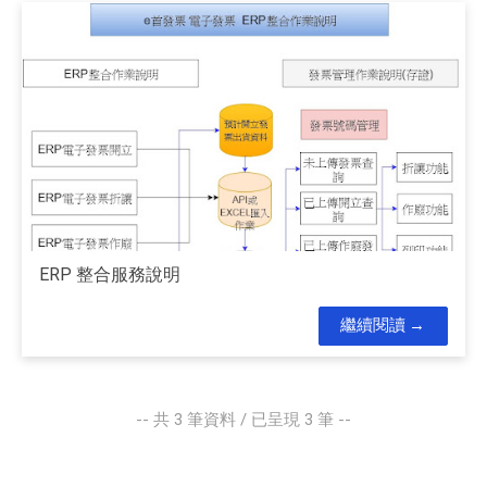
ERP 整合服務說明
繼續閱讀
-- 共
3
筆資料 / 已呈現
3
筆 --