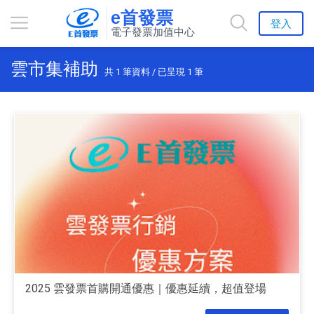
e首發票
登入
電子發票加值中心
雲市集補助
共
1
筆資料 / 已呈現
1
筆
2025 雲發票首購開通優惠｜優惠延續，超值登場