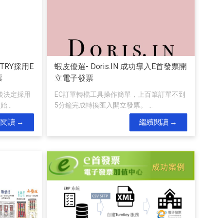
NTRY採用E
蝦皮優選- Doris.IN 成功導入E首發票開
票
立電子發票
後決定採用
EC訂單轉檔工具操作簡單，上百筆訂單不到
...
5分鐘完成轉換匯入開立發票。 ...
續閱讀
繼續閱讀