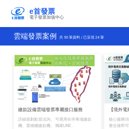
e首發票
電子發票加值中心
雲端發票案例
共
50
筆資料 / 已呈現
24
筆
繳款設備雲端發票專屬接口服務
【境外電
詳細規劃歡迎洽詢。 可應用在停車場繳款
核心服務項目
機、置物櫃繳款機。 獨家LINE...
整合後即可長