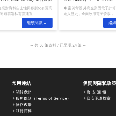
如企業對資料自主性與客製化有更高
◆ 案例背景 外商企業因電子計
透過雲端私有雲建置...
走入歷史，全面改用電子發票，..
繼續閱讀
繼
-- 共
50
筆資料 / 已呈現
24
筆 --
常用連結
個資與隱私政
關於我們
資 安 通 報
服務條款（Terms of Service）
資安認證標章
操作教學
註冊商標