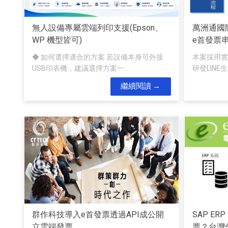
無人設備專屬雲端列印支援(Epson、
萬洲通國
WP 機型皆可)
e首發票
◆ 如何選擇適合的方案 若設備本身可外接
本案採用實
USB印表機，建議選擇方案一...
研發LINE生
繼續閱讀
群作科技導入e首發票透過API成公開
SAP E
立雲端發票
票？台灣分