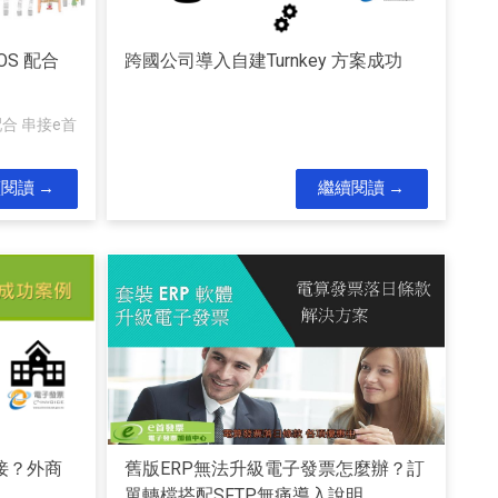
OS 配合
跨國公司導入自建Turnkey 方案成功
配合 串接e首
續閱讀
繼續閱讀
串接？外商
舊版ERP無法升級電子發票怎麼辦？訂
單轉檔搭配SFTP無痛導入說明