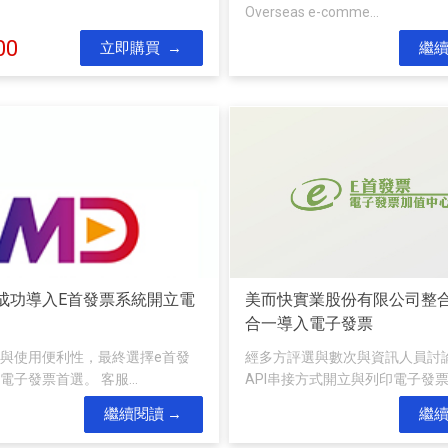
Overseas e-comme...
00
立即購買
繼
成功導入E首發票系統開立電
美而快實業股份有限公司整合
合一導入電子發票
與使用便利性，最終選擇e首發
經多方評選與數次與資訊人員討
子發票首選。 客服...
API串接方式開立與列印電子發票。
繼續閱讀
繼