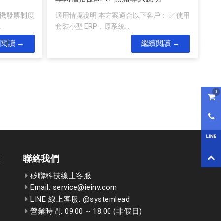
算機發票制度
適用情境說明 本方案適合以下客戶： ✅ 使用
.
套裝小型 ERP，原系統...
續閱讀
繼續閱讀
0
購物
0800
LI
回到
策
聯絡我們
矽聯科技線上客服
Email: service@ieinv.com
LINE 線上客服: @systemlead
營業時間: 09:00 ~ 18:00 (非假日)