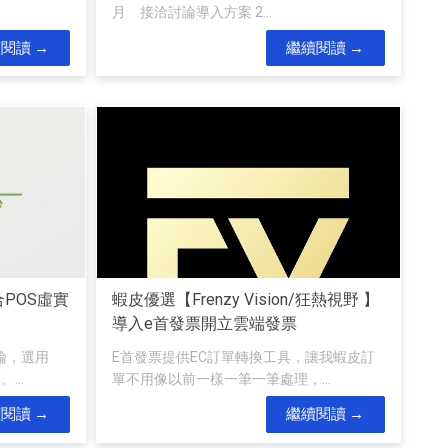
月 接洽討論導入方案 2...
續閱讀
繼續閱讀
POS虛實
蝦皮優選【Frenzy Vision/狂熱視野 】
導入e首發票開立雲端發票
論，選用
E首發票提供EC訂單轉換工具，讓我蝦皮訂
...
單不用像以前一樣一筆一筆處理，...
續閱讀
繼續閱讀