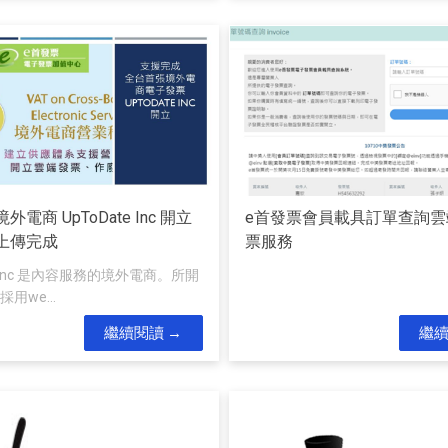
電商 UpToDate Inc 開立
e首發票會員載具訂單查詢雲
上傳完成
票服務
te Inc 是內容服務的境外電商。所開
用we...
繼續閱讀
繼