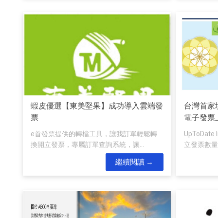
蝦皮優選【東美堅果】成功導入雲端發
台灣首家境外
票
電子發票
e首發票提供的轉檔工具，讓我訂單輕鬆轉
UpToDa
換開立發票，專屬訂單查詢系統，讓...
立發票數量採
繼續閱讀