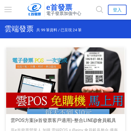
e首發票
登入
電子發票加值中心
雲端發票
共
99
筆資料 / 已呈現
24
筆
雲POS方案(e首發票客戶適用)-整合LINE@會員載具
原e首發票營業人 加購 雲端POS + @einv 會員載具整合 優惠...