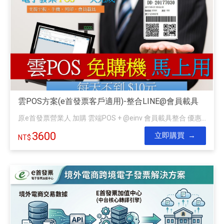
雲POS方案(e首發票客戶適用)-整合LINE@會員載具
原e首發票營業人 加購 雲端POS + @einv 會員載具整合 優惠...
3600
立即購買