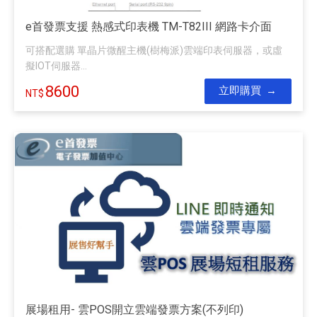
e首發票支援 熱感式印表機 TM-T82III 網路卡介面
可搭配選購 單晶片微醒主機(樹梅派)雲端印表伺服器，或虛
擬IOT伺服器...
8600
立即購買
展場租用- 雲POS開立雲端發票方案(不列印)