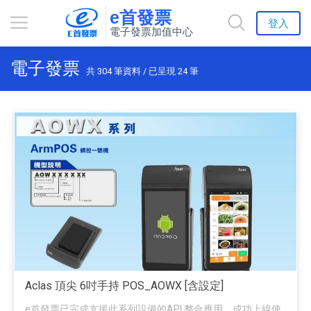
e首發票
登入
電子發票加值中心
電子發票
共
304
筆資料 / 已呈現
24
筆
Aclas 頂尖 6吋手持 POS_AOWX [含設定]
e首發票已完成支援此系列設備的API 整合應用，成功上線使