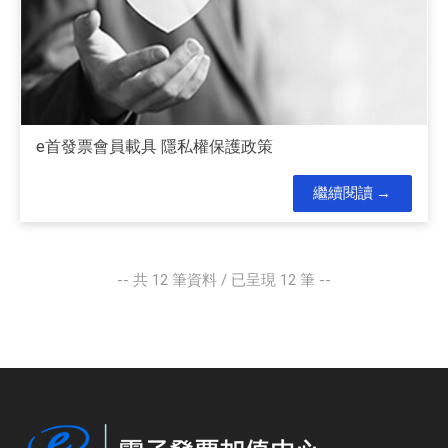
e首發票會員載具 隱私權保護政策
繼續閱讀
-- 共
12
筆資料 / 已呈現
12
筆 --