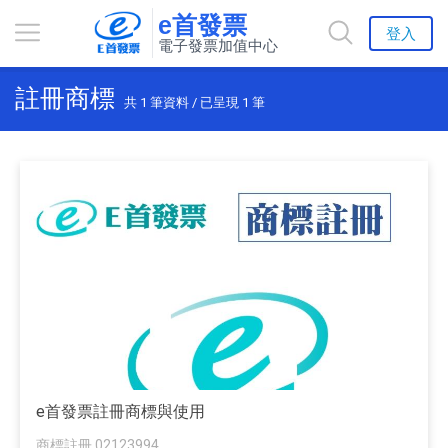
e首發票
登入
電子發票加值中心
註冊商標
共
1
筆資料 / 已呈現
1
筆
e首發票註冊商標與使用
商標註冊 02123994