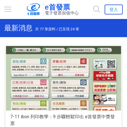
e首發票
登入
電子發票加值中心
最新消息
共
77
筆資料 / 已呈現
24
筆
7-11 ibon 列印教學：9 步驟輕鬆印出 e首發票中獎發
票