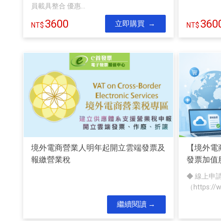
員載具整合 優惠...
3600
360
立即購買
境外電商營業人明年起開立雲端發票及
【境外電
報繳營業稅
發票加值
◆ 線上申
（https://w
繼續閱讀