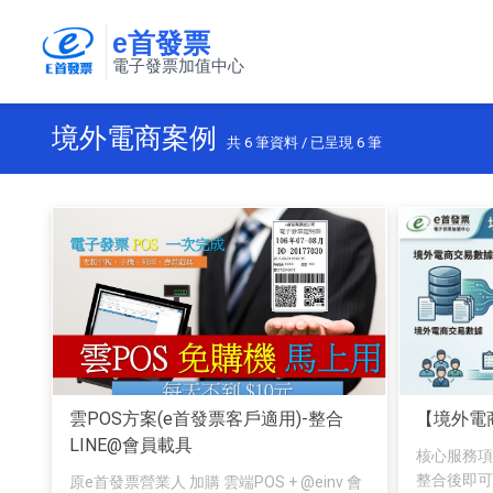
e首發票
電子發票加值中心
境外電商案例
共
6
筆資料 / 已呈現
6
筆
雲POS方案(e首發票客戶適用)-整合
【境外電
LINE@會員載具
核心服務項目
整合後即可長
原e首發票營業人 加購 雲端POS + @einv 會