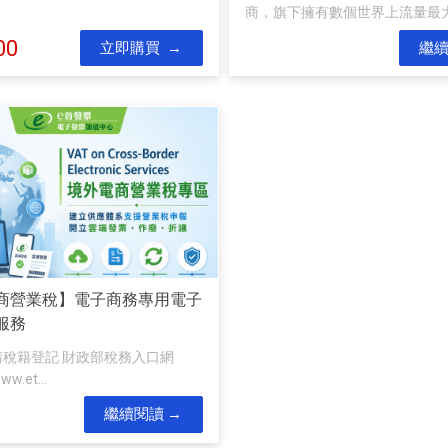
商，旗下擁有數個世界上流量最大的
00
立即購買
繼
商營業稅】電子商務專用電子
服務
請稅籍登記 財政部稅務入口網
ww.et...
繼續閱讀