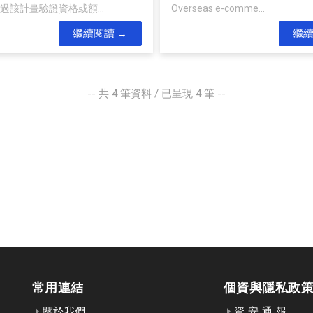
過該計畫驗證資格或額...
Overseas e-comme...
繼續閱讀
繼
-- 共
4
筆資料 / 已呈現
4
筆 --
常用連結
個資與隱私政
關於我們
資 安 通 報