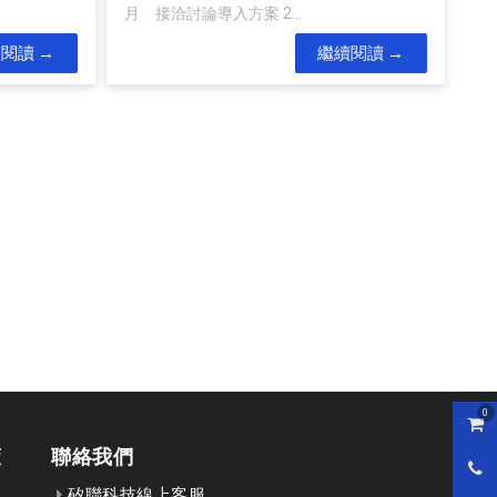
月 接洽討論導入方案 2...
續閱讀
繼續閱讀
0
購物
策
聯絡我們
0800
矽聯科技線上客服