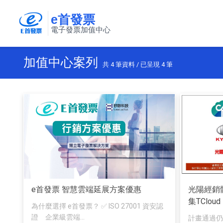
e首發票
電子發票加值中心
加值中心案列
共
4
筆資料 / 已呈現
4
筆
e首發票 智慧雲端延展方案優惠
光陽經銷
集TClou
為什麼選擇 e首發票？ ✅ ISO 27001 資安認
證 企業級雲端...
計畫通過仍