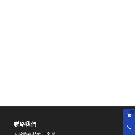
0
購物
策
聯絡我們
0800
矽聯科技線上客服