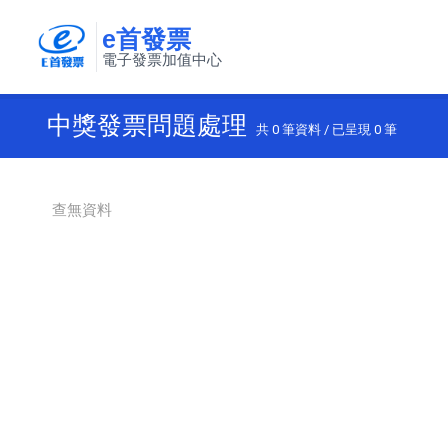
e首發票
電子發票加值中心
中獎發票問題處理
共
0
筆資料 / 已呈現
0
筆
查無資料