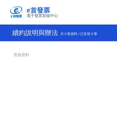
e首發票
電子發票加值中心
續約說明與辦法
共
0
筆資料 / 已呈現
0
筆
查無資料