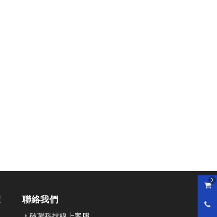
0
購物
策
聯絡我們
0800
矽聯科技線上客服