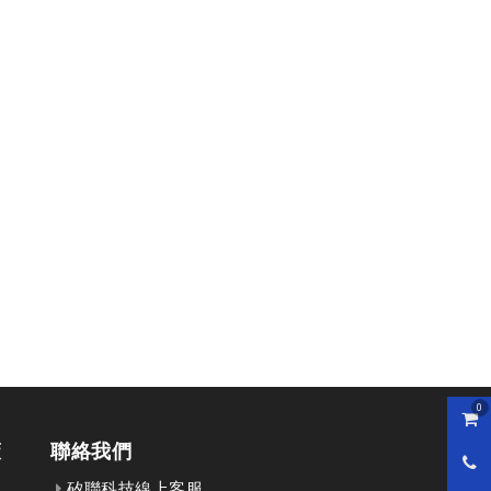
0
購物
策
聯絡我們
0800
矽聯科技線上客服