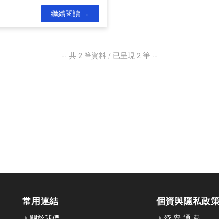
繼續閱讀
-- 共
2
筆資料 / 已呈現
2
筆 --
常用連結
個資與隱私政
關於我們
資 安 通 報